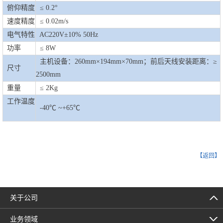
俯仰精度
≤ 0.2°
速度精度
≤ 0.02m/s
电气特性
AC220V±10% 50Hz
功率
≤ 8W
主机设备：260mm×194mm×70mm；前后天线安装距离：≥
尺寸
2500mm
重量
≤ 2Kg
工作温度
-40℃ ~+65℃
【返回】
关于公司
业务领域