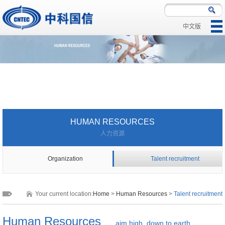
中文版
|
|
HUMAN RESOURCES
人力资源
Organization
Talent recruitment
Your current location:
Home
>
Human Resources
>
Talent recruitment
Human Resources
aim high, down to earth